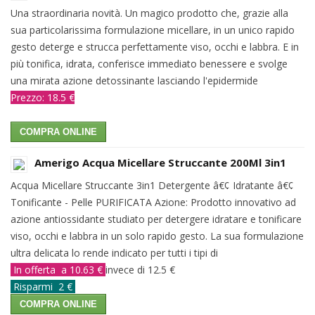
Una straordinaria novità. Un magico prodotto che, grazie alla
sua particolarissima formulazione micellare, in un unico rapido
gesto deterge e strucca perfettamente viso, occhi e labbra. E in
più tonifica, idrata, conferisce immediato benessere e svolge
una mirata azione detossinante lasciando l'epidermide
Prezzo: 18.5 €
COMPRA ONLINE
Amerigo Acqua Micellare Struccante 200Ml 3in1
Acqua Micellare Struccante 3in1 Detergente â€¢ Idratante â€¢
Tonificante - Pelle PURIFICATA Azione: Prodotto innovativo ad
azione antiossidante studiato per detergere idratare e tonificare
viso, occhi e labbra in un solo rapido gesto. La sua formulazione
ultra delicata lo rende indicato per tutti i tipi di
In offerta a 10.63 €
invece di 12.5 €
Risparmi 2 €
COMPRA ONLINE