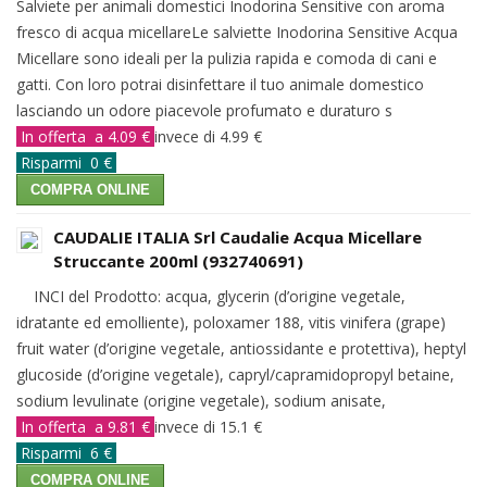
Salviete per animali domestici Inodorina Sensitive con aroma
fresco di acqua micellareLe salviette Inodorina Sensitive Acqua
Micellare sono ideali per la pulizia rapida e comoda di cani e
gatti. Con loro potrai disinfettare il tuo animale domestico
lasciando un odore piacevole profumato e duraturo s
In offerta a 4.09 €
invece di 4.99 €
Risparmi 0 €
COMPRA ONLINE
CAUDALIE ITALIA Srl Caudalie Acqua Micellare
Struccante 200ml (932740691)
INCI del Prodotto: acqua, glycerin (d’origine vegetale,
idratante ed emolliente), poloxamer 188, vitis vinifera (grape)
fruit water (d’origine vegetale, antiossidante e protettiva), heptyl
glucoside (d’origine vegetale), capryl/capramidopropyl betaine,
sodium levulinate (origine vegetale), sodium anisate,
In offerta a 9.81 €
invece di 15.1 €
Risparmi 6 €
COMPRA ONLINE