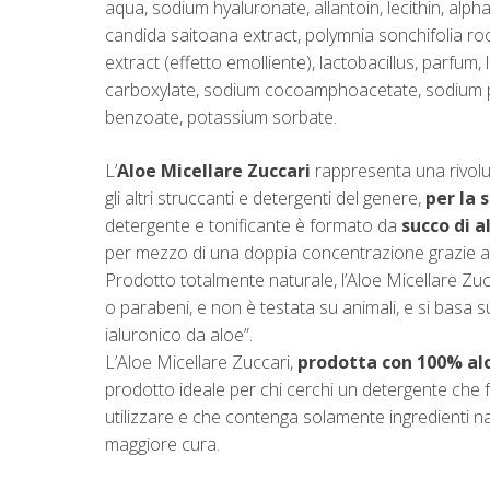
aqua, sodium hyaluronate, allantoin, lecithin, alp
candida saitoana extract, polymnia sonchifolia roo
extract (effetto emolliente), lactobacillus, parfum
carboxylate, sodium cocoamphoacetate, sodium pca,
benzoate, potassium sorbate.
L’
Aloe Micellare Zuccari
rappresenta una rivoluz
gli altri struccanti e detergenti del genere,
per la 
detergente e tonificante è formato da
succo di 
per mezzo di una doppia concentrazione grazie a
Prodotto totalmente naturale, l’Aloe Micellare Zucca
o parabeni, e non è testata su animali, e si basa 
ialuronico da aloe”.
L’Aloe Micellare Zuccari,
prodotta con 100% alo
prodotto ideale per chi cerchi un detergente che 
utilizzare e che contenga solamente ingredienti na
maggiore cura.