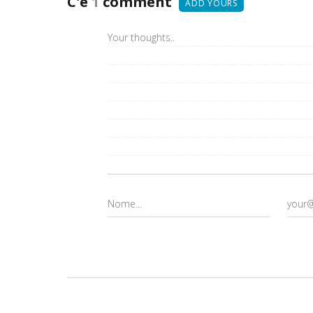
C'è
1
comment
ADD YOURS