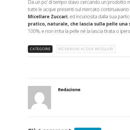
Da un po’ di tempo stavo cercando un prodotto mi
tutte le acque presenti sul mercato continuavano a
Micellare Zuccari
, ed incuriosita dalla sua parti
pratico, naturale, che lascia sulla pelle un
100%, e non irrita la pelle né la lascia tirata o ipe
CATEGORIE
RECENSIONI ACQUE MICELLARI
Assegna
Redazione
Autori