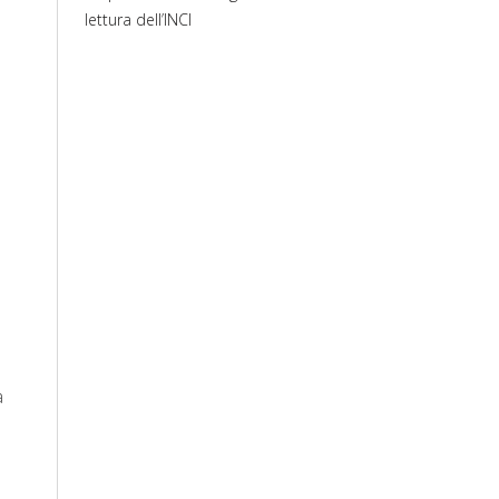
lettura dell’INCI
a