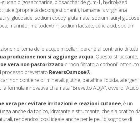
ha-glucan oligosaccharide, biosaccharide gum-1, hydrolyzed
t juice (proprietà decongestionanti), hamamelis virginiana
, lauryl glucoside, sodium cocoyl glutamate, sodium lauryl glucose
 mannitol, maltodextrin, sodium lactate, citric acid, sodium
ione nel tema delle acque micellari, perché al contrario di tutti
sua produzione non si aggiunge acqua
. Questo struccante,
aloe vera non pastorizzato
e “non filtrato a carboni” ottenuto
l processo brevettato
ReversOsmose®
.
ri non contiene oli minerali, glutine, paraffina liquida, allergeni
sulla formula innovativa chiamata “Brevetto ADJA”, ovvero “Acido
e vera per evitare irritazioni e reazioni cutanee
, è un
funga anche da tonico, idratante e struccante, che sia pratico d
turali, rendendosi così ideale anche per le pelli bisognose di