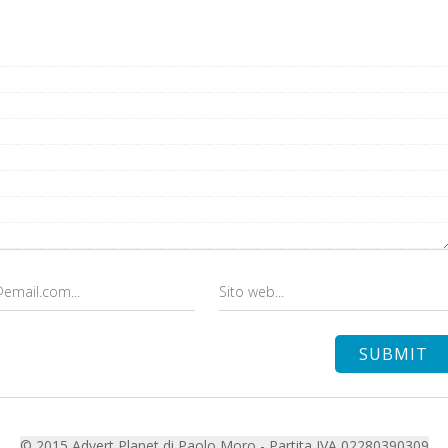
© 2015 Advert Planet di Paolo Moro - Partita IVA 02280390309